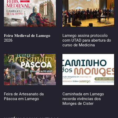
𝐅𝐞𝐢𝐫𝐚 𝐌𝐞𝐝𝐢𝐞𝐯𝐚𝐥 𝐝𝐞 𝐋𝐚𝐦𝐞𝐠𝐨
Lamego assina protocolo
2026
com UTAD para abertura do
curso de Medicina
Feira de Artesanato da
Caminhada em Lamego
Páscoa em Lamego
recorda vivências dos
Monges de Cister