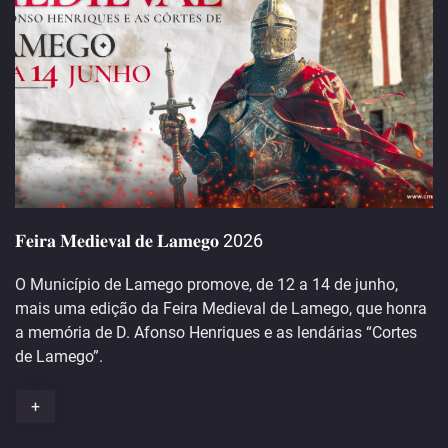
𝐅𝐞𝐢𝐫𝐚 𝐌𝐞𝐝𝐢𝐞𝐯𝐚𝐥 𝐝𝐞 𝐋𝐚𝐦𝐞𝐠𝐨 2026
O Município de Lamego promove, de 12 a 14 de junho,
mais uma edição da Feira Medieval de Lamego, que honra
a memória de D. Afonso Henriques e as lendárias “Cortes
de Lamego”.
+