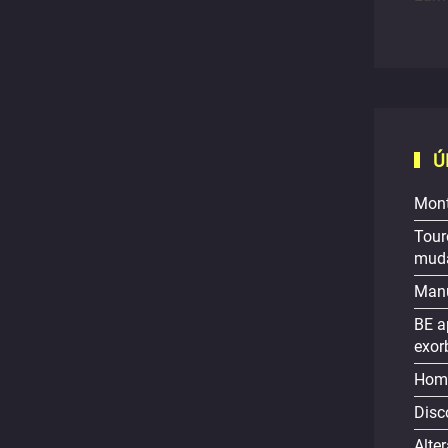
Ú
Mont
Tour
muda
Manu
BE a
exor
Home
Disc
Alte