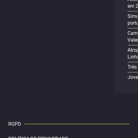
em 
Simu
port
Cami
Vale
Atro
Linh
Três
Jove
RGPD