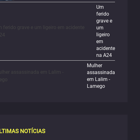
Um
ferido
grave e
um
ligeiro
em
acidente
na A24
Mulher
assassinada
em Lalim -
Lamego
LTIMAS NOTÍCIAS