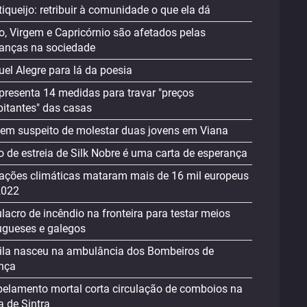
iqueijo: retribuir à comunidade o que ela dá
o, Virgem e Capricórnio são afetados pelas
nças na sociedade
el Alegre para lá da poesia
presenta 14 medidas para travar "preços
bitantes" das casas
m suspeito de molestar duas jovens em Viana
o de estreia de Silk Nobre é uma carta de esperança
rações climáticas mataram mais de 16 mil europeus
2022
lacro de incêndio na fronteira para testar meios
ugueses e galegos
la nasceu na ambulância dos Bombeiros de
nça
pelamento mortal corta circulação de comboios na
a de Sintra