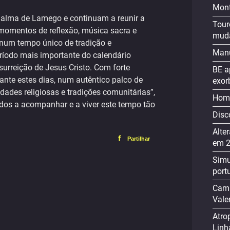
Mont
 alma de Lamego e continuam a reunir a
Tour
momentos de reflexão, música sacra e
muda
 num tempo único de tradição e
Manu
eríodo mais importante do calendário
ssurreição de Jesus Cristo. Com forte
BE a
rante estes dias, num autêntico palco de
exor
ades religiosas e tradições comunitárias”,
Home
dos a acompanhar e a viver este tempo tão
Disc
Alte
f
Partilhar
em 
Simu
port
Cami
Vale
Atro
Linh