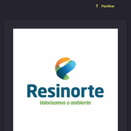
f
Partilhar