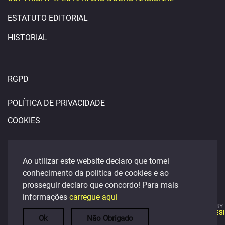
ESTATUTO EDITORIAL
HISTORIAL
RGPD
POLÍTICA DE PRIVACIDADE
COOKIES
CONTACTOS
Ao utilizar este website declaro que tomei
conhecimento da politica de cookies e ao
douronacional@gmail.com
prosseguir declaro que concordo! Para mais
FACEBOOK
informações
carregue aqui
t. 254 400 459
POWERED BY
LINO SILVA DES
Ok
Não Obrigado