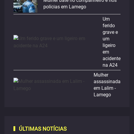
Mulher bate no companheiro e nos
polícias em Lamego
Um
ferido
grave e
um
ligeiro
em
acidente
na A24
Mulher
assassinada
em Lalim -
Lamego
ÚLTIMAS NOTÍCIAS