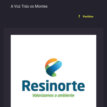
A Voz Trás os Montes
f
Partilhar