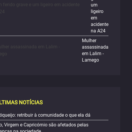
um
ligeiro
em
acidente
na A24
Mulher
assassinada
em Lalim -
Lamego
LTIMAS NOTÍCIAS
iqueijo: retribuir à comunidade o que ela dá
o, Virgem e Capricórnio são afetados pelas
nças na sociedade