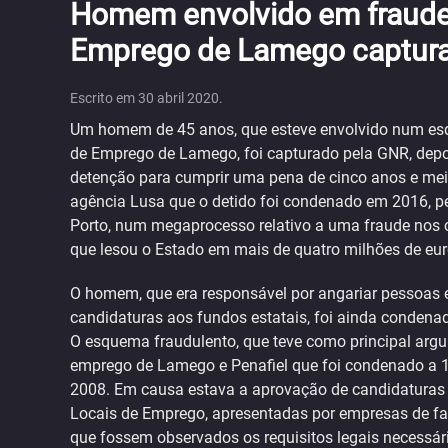
Homem envolvido em fraude
Emprego de Lamego captur
Escrito em
30 abril 2020
.
Um homem de 45 anos, que esteve envolvido num esq
de Emprego de Lamego, foi capturado pela GNR, depo
detenção para cumprir uma pena de cinco anos e meio 
agência Lusa que o detido foi condenado em 2016, pelo
Porto, num megaprocesso relativo a uma fraude nos 
que lesou o Estado em mais de quatro milhões de eur
O homem, que era responsável por angariar pessoas
candidaturas aos fundos estatais, foi ainda condenad
O esquema fraudulento, que teve como principal argu
emprego de Lamego e Penafiel que foi condenado a 10
2008. Em causa estava a aprovação de candidaturas n
Locais de Emprego, apresentadas por empresas de f
que fossem observados os requisitos legais necess