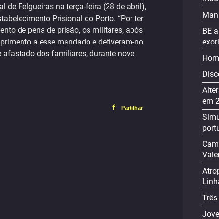
de Felgueiras na terça-feira (28 de abril),
Manu
stabelecimento Prisional do Porto. “Por ter
to de pena de prisão, os militares, após
BE a
exor
mprimento a esse mandado e detiveram-no
afastado dos familiares, durante nove
Home
Disc
Alte
em 
f
Partilhar
Simu
port
Cami
Vale
Atro
Linh
Três
Jove