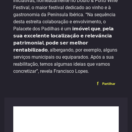
iniciativas, nomeadamente no Douro & Porto Wine
Festival, o maior festival dedicado ao vinho e à
gastronomia da Península Ibérica. “Na sequência
desta estreita colaboração e envolvimento, o
Palacete dos Padilhas é um 𝗶𝗺𝗼́𝘃𝗲𝗹 𝗾𝘂𝗲, 𝗽𝗲𝗹𝗮
𝘀𝘂𝗮 𝗲𝘅𝗰𝗲𝗹𝗲𝗻𝘁𝗲 𝗹𝗼𝗰𝗮𝗹𝗶𝘇𝗮𝗰̧𝗮̃𝗼 𝗲 𝗿𝗲𝗹𝗲𝘃𝗮̂𝗻𝗰𝗶𝗮
𝗽𝗮𝘁𝗿𝗶𝗺𝗼𝗻𝗶𝗮𝗹, 𝗽𝗼𝗱𝗲 𝘀𝗲𝗿 𝗺𝗲𝗹𝗵𝗼𝗿
𝗿𝗲𝗻𝘁𝗮𝗯𝗶𝗹𝗶𝘇𝗮𝗱𝗼, albergando, por exemplo, alguns
serviços municipais ou equiparados. Após a sua
reabilitação, temos algumas ideias que vamos
concretizar”, revela Francisco Lopes.
f
Partilhar