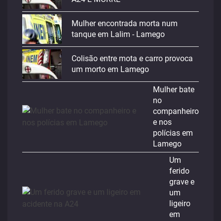
Mulher encontrada morta num
tanque em Lalim - Lamego
Colisão entre mota e carro provoca
um morto em Lamego
Mulher bate
no
companheiro
e nos
polícias em
Lamego
Um
ferido
grave e
um
ligeiro
em