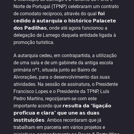
Norte de Portugal (TPNP) celebraram um contrato
de comodato recíproco, através do qual 𝗳𝗼𝗶
𝗰𝗲𝗱𝗶𝗱𝗼 𝗮̀ 𝗮𝘂𝘁𝗮𝗿𝗾𝘂𝗶𝗮 𝗼 𝗵𝗶𝘀𝘁𝗼́𝗿𝗶𝗰𝗼 𝗣𝗮𝗹𝗮𝗰𝗲𝘁𝗲
𝗱𝗼𝘀 𝗣𝗮𝗱𝗶𝗹𝗵𝗮𝘀, onde até agora funcionou a
delegação de Lamego daquela entidade ligada à
promoção turística.
A autarquia cedeu, em contrapartida, a utilização
de uma sala e de um gabinete da antiga escola
primária nº1, situada junto ao Bairro de
Alvoraçães, para o desenvolvimento das suas
atividades. Na sessão de assinatura, o Presidente
Francisco Lopes e o Presidente da TPNP, Luís
Pedro Martins, regozijaram-se com este
importante acordo que 𝗿𝗲𝘀𝘂𝗹𝘁𝗮 𝗱𝗮 “𝗹𝗶𝗴𝗮𝗰̧𝗮̃𝗼
𝗽𝗿𝗼𝗳𝗶́𝗰𝘂𝗮 𝗲 𝗰𝗹𝗮𝗿𝗮” 𝗾𝘂𝗲 𝘂𝗻𝗲 𝗮𝘀 𝗱𝘂𝗮𝘀
𝗶𝗻𝘀𝘁𝗶𝘁𝘂𝗶𝗰̧𝗼̃𝗲𝘀. Ambos recordaram que já
trabalham em parceria em vários projetos e