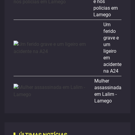
e nos
polícias em
Lamego
Um
ferido
grave e
um
ligeiro
em
acidente
na A24
Mulher
assassinada
em Lalim -
Lamego