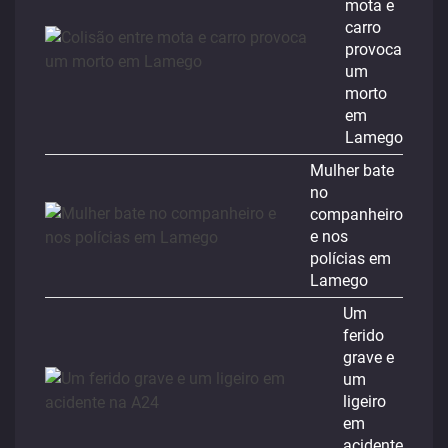
mota e
carro
provoca
um
morto
em
Lamego
Mulher bate
no
companheiro
e nos
polícias em
Lamego
Um
ferido
grave e
um
ligeiro
em
acidente