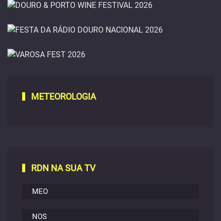
Super Bock Arena |
Porto
Douro & Porto Wine Festival 2026
28 de novembro -
03 e 04 Julho 2026 - Lamego
Festa da Rádio Douro Nacional 2026
MEO Arena | Lisboa
Varosa Fest
2 Setembro 2026 - Lamego
2026
METEOROLOGIA
6 a 9 Agosto
2026 - Tarouca
RDN NA SUA TV
MEO
NOS